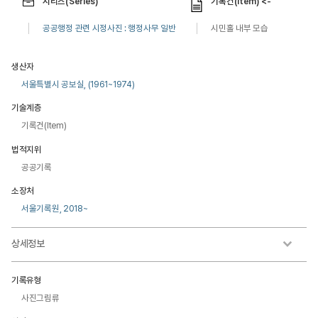
시리즈(Series)
기록건(Item) <-
공공행정 관련 시정사진 : 행정사무 일반
시민홀 내부 모습
생산자
서울특별시 공보실, (1961~1974)
기술계층
기록건(Item)
법적지위
공공기록
소장처
서울기록원, 2018~
상세정보
기록유형
사진그림류