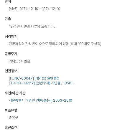
일자
[생산] 1974-12-10 ~ 1974-12-10
기술
1974년 시민홀 내부의 모습이다. 
정리체계
원문파일의 관리번호 순으로 정리되어 있음 (최대 100개로 구성됨)
공통주기
키워드 : 시민홀
연관정보
[FUNC-00047] (대기능) 일반행정
[TOPIC-00257] (일반주제) 시민홀 , 1968 ~
수집/이관 기관
서울특별시 대변인 언론담당관, 2003~2010
보존유형
준영구
접근조건