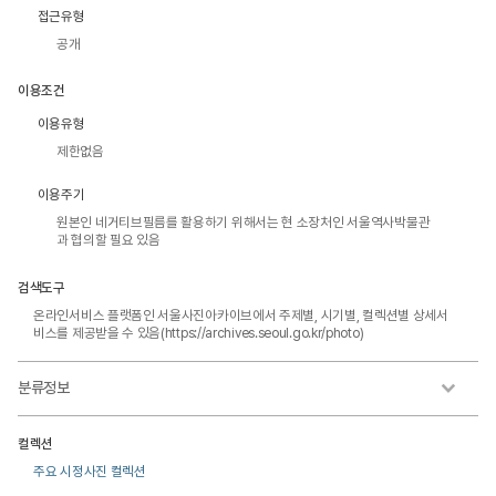
접근유형
공개
이용조건
이용유형
제한없음
이용주기
원본인 네거티브필름를 활용하기 위해서는 현 소장처인 서울역사박물관
과 협의할 필요 있음
검색도구
온라인서비스 플랫폼인 서울사진아카이브에서 주제별, 시기별, 컬렉션별 상세서
비스를 제공받을 수 있음(https://archives.seoul.go.kr/photo)
분류정보
컬렉션
주요 시정사진 컬렉션