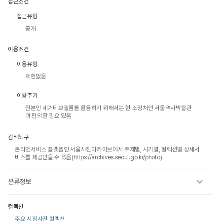
접근조건
접근유형
공개
이용조건
이용유형
제한없음
이용주기
원본인 네거티브필름를 활용하기 위해서는 현 소장처인 서울역사박물관
과 협의할 필요 있음
검색도구
온라인서비스 플랫폼인 서울사진아카이브에서 주제별, 시기별, 컬렉션별 상세서
비스를 제공받을 수 있음(https://archives.seoul.go.kr/photo)
분류정보
컬렉션
주요 시정사진 컬렉션