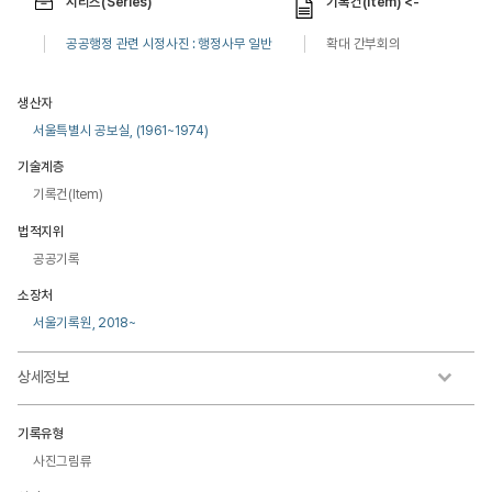
시리즈(Series)
기록건(Item) <-
공공행정 관련 시정사진 : 행정사무 일반
확대 간부회의
생산자
서울특별시 공보실, (1961~1974)
기술계층
기록건(Item)
법적지위
공공기록
소장처
서울기록원, 2018~
상세정보
기록유형
사진그림류