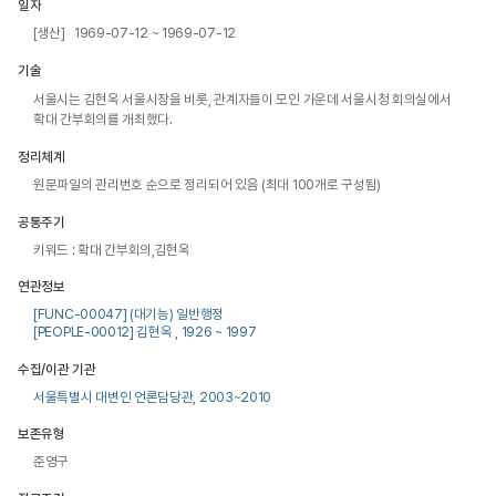
일자
[생산] 1969-07-12 ~ 1969-07-12
기술
서울시는 김현옥 서울시장을 비롯, 관계자들이 모인 가운데 서울시청 회의실에서 
확대 간부회의를 개최했다.
정리체계
원문파일의 관리번호 순으로 정리되어 있음 (최대 100개로 구성됨)
공통주기
키워드 : 확대 간부회의,김현옥
연관정보
[FUNC-00047] (대기능) 일반행정
[PEOPLE-00012] 김현옥 , 1926 ~ 1997
수집/이관 기관
서울특별시 대변인 언론담당관, 2003~2010
보존유형
준영구