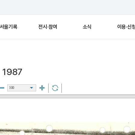
서울기록
전시·참여
소식
이용·신
 1987
100