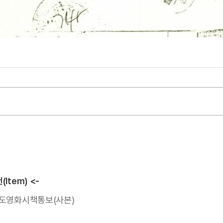
Item) <-
도영화시책통보(사본)