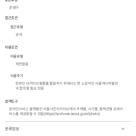
준영구
접근조건
접근유형
공개
이용조건
이용유형
제한없음
이용주기
원본인 네거티브필름를 활용하기 위해서는 현 소장처인 서울역사박물관
과 협의할 필요 있음
검색도구
온라인서비스 플랫폼인 서울사진아카이브에서 주제별, 시기별, 컬렉션별 상세서
비스를 제공받을 수 있음(https://archives.seoul.go.kr/photo)
분류정보