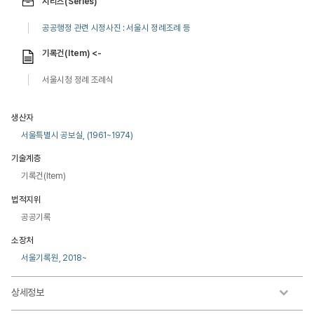
시리즈(Series)
공공행정 관련 시정사진 : 서울시 정례조례 등
기록건(Item) <-
서울시청 정례 조례식
생산자
서울특별시 공보실, (1961~1974)
기술계층
기록건(Item)
법적지위
공공기록
소장처
서울기록원, 2018~
상세정보