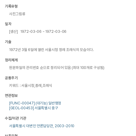
기록유형
사진그림류
일자
[생산] 1972-03-06 ~ 1972-03-06
기술
1972년 3월 6일에 열린 서울시청 정례 조례식의 모습이다.
정리체계
원문파일의 관리번호 순으로 정리되어 있음 (최대 100개로 구성됨)
공통주기
키워드 : 서울시청,종례,조례식
연관정보
[FUNC-00047] (대기능) 일반행정
[GEOL-00453] 서울특별시 중구
수집/이관 기관
서울특별시 대변인 언론담당관, 2003~2010
보존유형