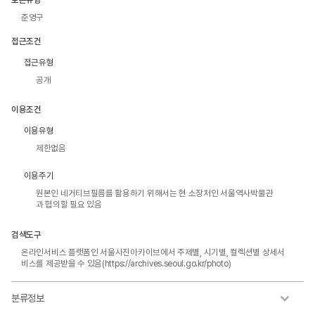
준영구
접근조건
접근유형
공개
이용조건
이용유형
제한없음
이용주기
원본인 네거티브필름를 활용하기 위해서는 현 소장처인 서울역사박물관
과 협의할 필요 있음
검색도구
온라인서비스 플랫폼인 서울사진아카이브에서 주제별, 시기별, 컬렉션별 상세서
비스를 제공받을 수 있음(https://archives.seoul.go.kr/photo)
분류정보