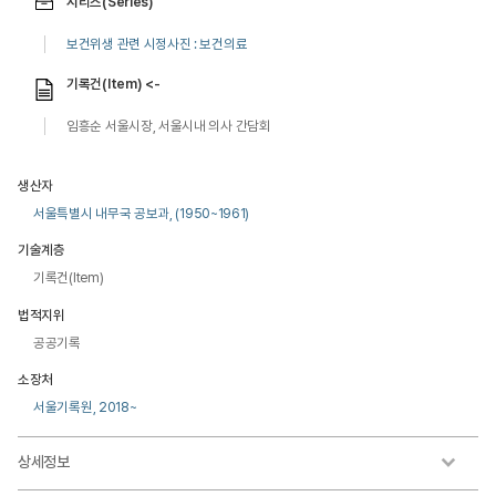
시리즈(Series)
보건위생 관련 시정사진 : 보건의료
기록건(Item) <-
임흥순 서울시장, 서울시내 의사 간담회
생산자
서울특별시 내무국 공보과, (1950~1961)
기술계층
기록건(Item)
법적지위
공공기록
소장처
서울기록원, 2018~
상세정보