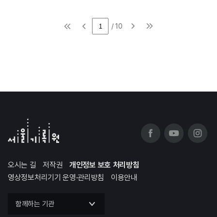
이
페
페
막
음
지
현재
다
마
페이
/ 10
처
이
지
음
전
페
페
이
이
지
지
오시는 길
저작권
개인정보 보호 처리방침
영상정보처리기기 운영·관리방침
이용안내
함께하는 기관