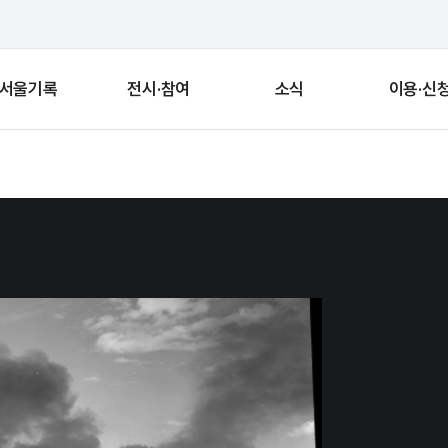
서울기록
전시·참여
소식
이용·신