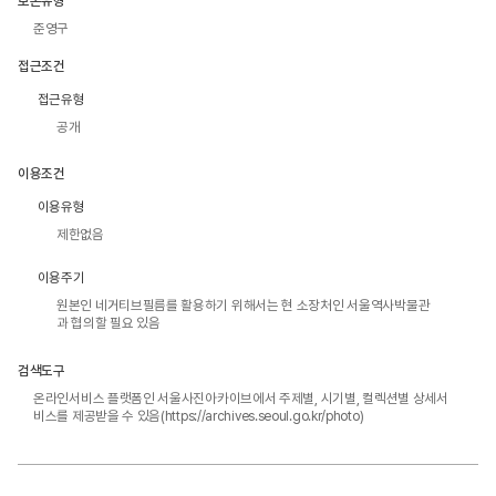
보존유형
준영구
접근조건
접근유형
공개
이용조건
이용유형
제한없음
이용주기
원본인 네거티브필름를 활용하기 위해서는 현 소장처인 서울역사박물관
과 협의할 필요 있음
검색도구
온라인서비스 플랫폼인 서울사진아카이브에서 주제별, 시기별, 컬렉션별 상세서
비스를 제공받을 수 있음(https://archives.seoul.go.kr/photo)