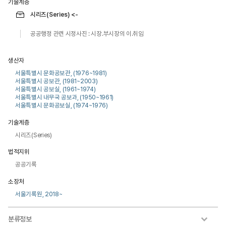
기술계층
시리즈(Series) <-
공공행정 관련 시정사진 : 시장.부시장의 이.취임
생산자
서울특별시 문화공보관, (1976~1981)
서울특별시 공보관, (1981~2003)
서울특별시 공보실, (1961~1974)
서울특별시 내무국 공보과, (1950~1961)
서울특별시 문화공보실, (1974~1976)
기술계층
시리즈(Series)
법적지위
공공기록
소장처
서울기록원, 2018~
분류정보