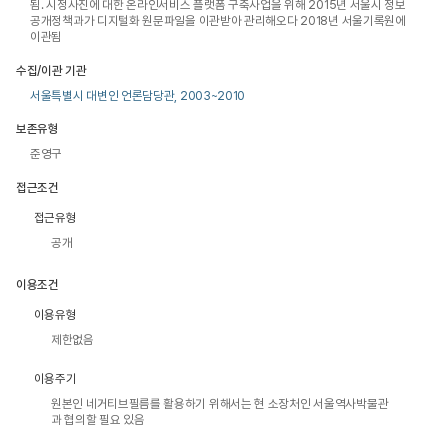
됨. 시정사진에 대한 온라인서비스 플랫폼 구축사업을 위해 2015년 서울시 정보
공개정책과가 디지털화 원문파일을 이관받아 관리해오다 2018년 서울기록원에
이관됨
수집/이관 기관
서울특별시 대변인 언론담당관, 2003~2010
보존유형
준영구
접근조건
접근유형
공개
이용조건
이용유형
제한없음
이용주기
원본인 네거티브필름를 활용하기 위해서는 현 소장처인 서울역사박물관
과 협의할 필요 있음