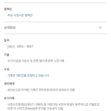
컬렉션
주요 시정사진 컬렉션
상세정보
일자
[생산] 1959 ~ 1987
기술
국가기념일 기념식 및 관련 행사에 관한 사진기록
구성
기록건 190건을 포함하고 있습니다.
정리체계
생산순으로 부여된 기록건 관리번호에 따라 정리되어 있음
추가기록
시정사진컬렉션(1957~1995) 중 미정리된 4만여 파일이 본격적으로 카탈로깅
되면 이 시리즈(Series)에 추가될 가능성이 있음