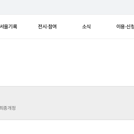
서울기록
전시·참여
소식
이용·신
전 최종개정