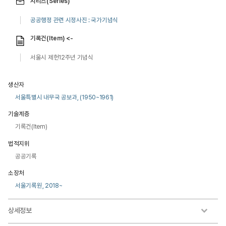
시리즈(Series)
공공행정 관련 시정사진 : 국가기념식
기록건(Item) <-
서울시 제헌12주년 기념식
생산자
서울특별시 내무국 공보과, (1950~1961)
기술계층
기록건(Item)
법적지위
공공기록
소장처
서울기록원, 2018~
상세정보