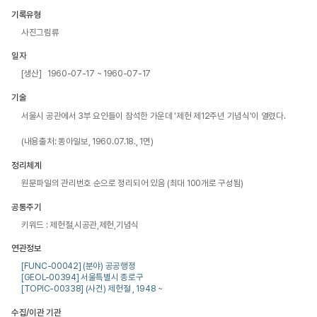
기록유형
사진그림류
일자
[생산] 1960-07-17 ~ 1960-07-17
기술
서울시 공관에서 3부 요인들이 참석한 가운데 '제헌 제12주년 기념식'이 열렸다.

(내용출처: 동아일보, 1960.07.18., 1면)
정리체계
원문파일의 관리번호 순으로 정리되어 있음 (최대 100개로 구성됨)
공통주기
키워드 : 제헌절,시공관,제헌,기념식
연관정보
[FUNC-00042] (분야) 공공행정
[GEOL-00394] 서울특별시 종로구
[TOPIC-00338] (사건) 제헌절 , 1948 ~
수집/이관 기관