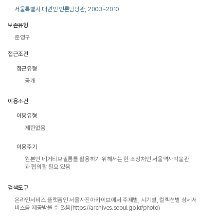
서울특별시 대변인 언론담당관, 2003~2010
보존유형
준영구
접근조건
접근유형
공개
이용조건
이용유형
제한없음
이용주기
원본인 네거티브필름를 활용하기 위해서는 현 소장처인 서울역사박물관
과 협의할 필요 있음
검색도구
온라인서비스 플랫폼인 서울사진아카이브에서 주제별, 시기별, 컬렉션별 상세서
비스를 제공받을 수 있음(https://archives.seoul.go.kr/photo)