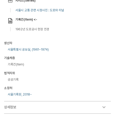
시리즈(Series)
서울시 교통 관련 시정사진 : 도로와 터널
기록건(Item) <-
1962년 도로공사 현장 전경
생산자
서울특별시 공보실, (1961~1974)
기술계층
기록건(Item)
법적지위
공공기록
소장처
서울기록원, 2018~
상세정보