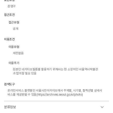
준영구
접근조건
접근유형
공개
이용조건
이용유형
제한없음
이용주기
원본인 네거티브필름를 활용하기 위해서는 현 소장처인 서울역사박물관
과 협의할 필요 있음
검색도구
온라인서비스 플랫폼인 서울사진아카이브에서 주제별, 시기별, 컬렉션별 상세서
비스를 제공받을 수 있음(https://archives.seoul.go.kr/photo)
분류정보