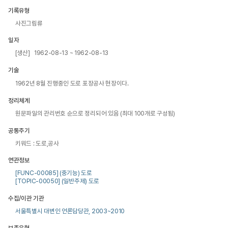
기록유형
사진그림류
일자
[생산] 1962-08-13 ~ 1962-08-13
기술
1962년 8월 진행중인 도로 포장공사 현장이다.
정리체계
원문파일의 관리번호 순으로 정리되어 있음 (최대 100개로 구성됨)
공통주기
키워드 : 도로,공사
연관정보
[FUNC-00085] (중기능) 도로
[TOPIC-00050] (일반주제) 도로
수집/이관 기관
서울특별시 대변인 언론담당관, 2003~2010
보존유형