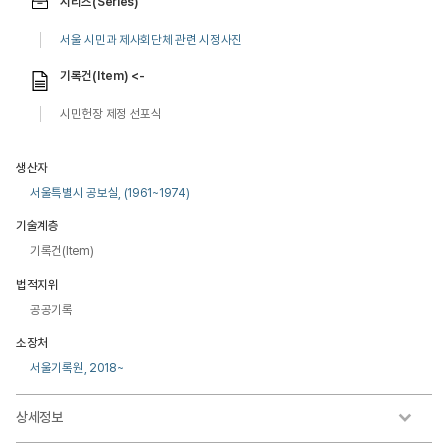
시리즈(Series)
서울 시민과 제사회단체 관련 시정사진
기록건(Item) <-
시민헌장 제정 선포식
생산자
서울특별시 공보실, (1961~1974)
기술계층
기록건(Item)
법적지위
공공기록
소장처
서울기록원, 2018~
상세정보