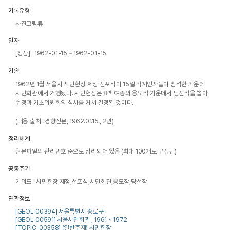
기록유형
사진그림류
일자
[생산] 1962-01-15 ~ 1962-01-15
기술
1962년 1월 서울시 시민헌장 제정 선포식이 15일 각계인사들이 참석한 가운데 
시민회관에서 거행됐다. 시민헌장은 8백 여종의 응모작 가운데서 당선작을 뽑아 
수정과 기초위원회의 심사를 거쳐 결정된 것이다.

(내용 출처 : 경향신문, 1962.01.15., 2면)
정리체계
원문파일의 관리번호 순으로 정리되어 있음 (최대 100개로 구성됨)
공통주기
키워드 : 시민헌장 제정,선포식,시민회관,응모작,당선작
연관정보
[GEOL-00394] 서울특별시 종로구
[GEOL-00591] 서울시민회관 , 1961 ~ 1972
[TOPIC-00358] (일반주제) 시민헌장