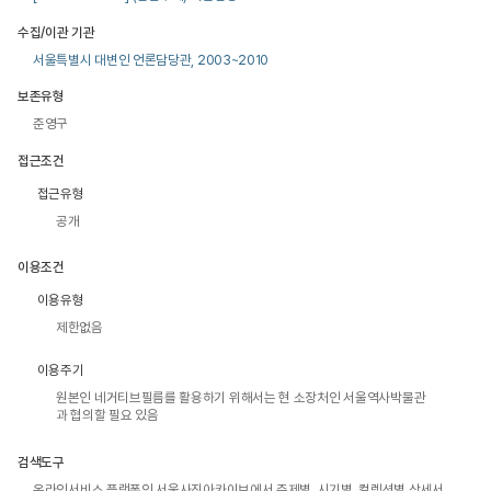
수집/이관 기관
서울특별시 대변인 언론담당관, 2003~2010
보존유형
준영구
접근조건
접근유형
공개
이용조건
이용유형
제한없음
이용주기
원본인 네거티브필름를 활용하기 위해서는 현 소장처인 서울역사박물관
과 협의할 필요 있음
검색도구
온라인서비스 플랫폼인 서울사진아카이브에서 주제별, 시기별, 컬렉션별 상세서