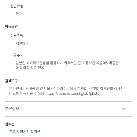
접근유형
공개
이용조건
이용유형
제한없음
이용주기
원본인 네거티브필름를 활용하기 위해서는 현 소장처인 서울역사박물관
과 협의할 필요 있음
검색도구
온라인서비스 플랫폼인 서울사진아카이브에서 주제별, 시기별, 컬렉션별 상세서
비스를 제공받을 수 있음(https://archives.seoul.go.kr/photo)
분류정보
컬렉션
주요 시정사진 컬렉션