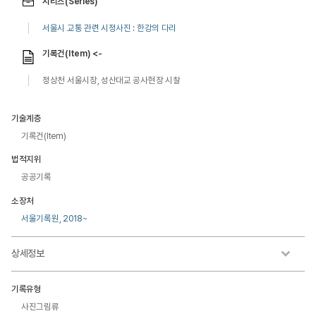
시리즈(Series)
서울시 교통 관련 시정사진 : 한강의 다리
기록건(Item) <-
정상천 서울시장, 성산대교 공사현장 시찰
기술계층
기록건(Item)
법적지위
공공기록
소장처
서울기록원, 2018~
상세정보
기록유형
사진그림류