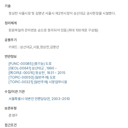
기술
정상천 서울시장 및 김명년 서울시 제2부시장이 성산대교 공사현장을 시찰했다.
정리체계
원문파일의 관리번호 순으로 정리되어 있음 (최대 100개로 구성됨)
공통주기
키워드 : 성산대교,시찰,정상천,김명년
연관정보
[FUNC-00085] (중기능) 도로
[GEOL-00641] 성산대교 , 1990 ~
[PEOPLE-00015] 정상천 , 1931 ~ 2015
[TOPIC-00050] (일반주제) 도로
[TOPIC-00321] (일반주제) 시정업무시찰
수집/이관 기관
서울특별시 대변인 언론담당관, 2003~2010
보존유형
준영구
접근조건