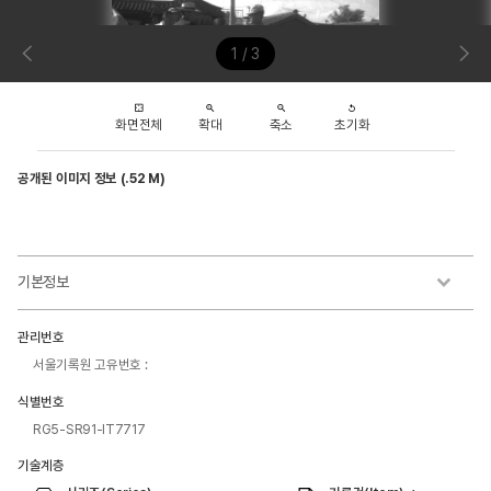
1 / 3
화면전체
확대
축소
초기화
공개된 이미지 정보 (.52 M)
기본정보
관리번호
서울기록원 고유번호 :
식별번호
RG5-SR91-IT7717
기술계층