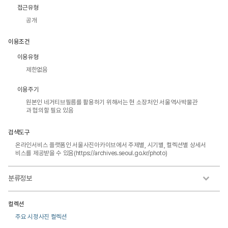
접근유형
공개
이용조건
이용유형
제한없음
이용주기
원본인 네거티브필름를 활용하기 위해서는 현 소장처인 서울역사박물관
과 협의할 필요 있음
검색도구
온라인서비스 플랫폼인 서울사진아카이브에서 주제별, 시기별, 컬렉션별 상세서
비스를 제공받을 수 있음(https://archives.seoul.go.kr/photo)
분류정보
컬렉션
주요 시정사진 컬렉션