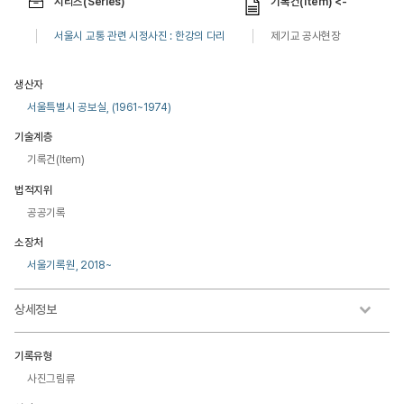
시리즈(Series)
기록건(Item) <-
서울시 교통 관련 시정사진 : 한강의 다리
제기교 공사현장
생산자
서울특별시 공보실, (1961~1974)
기술계층
기록건(Item)
법적지위
공공기록
소장처
서울기록원, 2018~
상세정보
기록유형
사진그림류