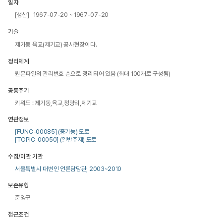
일자
[생산] 1967-07-20 ~ 1967-07-20
기술
제기동 육교(제기교) 공사현장이다.
정리체계
원문파일의 관리번호 순으로 정리되어 있음 (최대 100개로 구성됨)
공통주기
키워드 : 제기동,육교,청량리,제기교
연관정보
[FUNC-00085] (중기능) 도로
[TOPIC-00050] (일반주제) 도로
수집/이관 기관
서울특별시 대변인 언론담당관, 2003~2010
보존유형
준영구
접근조건