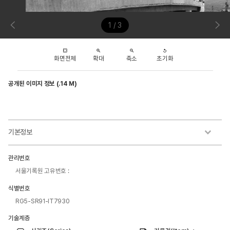
1 / 3
화면전체
확대
축소
초기화
공개된 이미지 정보 (.14 M)
기본정보
관리번호
서울기록원 고유번호 :
식별번호
RG5-SR91-IT7930
기술계층