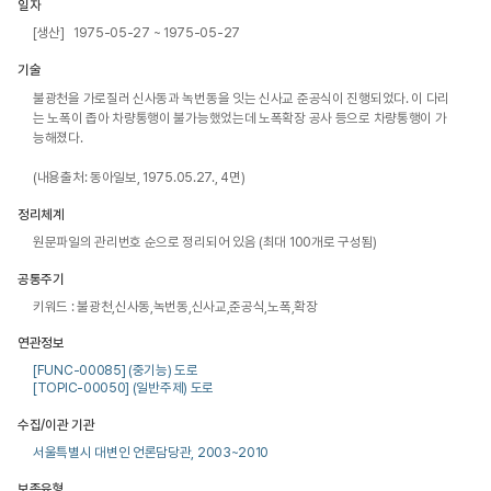
일자
[생산] 1975-05-27 ~ 1975-05-27
기술
불광천을 가로질러 신사동과 녹번동을 잇는 신사교 준공식이 진행되었다. 이 다리
는 노폭이 좁아 차량통행이 불가능했었는데 노폭확장 공사 등으로 차량통행이 가
능해졌다.

(내용출처: 동아일보, 1975.05.27., 4면)
정리체계
원문파일의 관리번호 순으로 정리되어 있음 (최대 100개로 구성됨)
공통주기
키워드 : 불광천,신사동,녹번동,신사교,준공식,노폭,확장
연관정보
[FUNC-00085] (중기능) 도로
[TOPIC-00050] (일반주제) 도로
수집/이관 기관
서울특별시 대변인 언론담당관, 2003~2010
보존유형