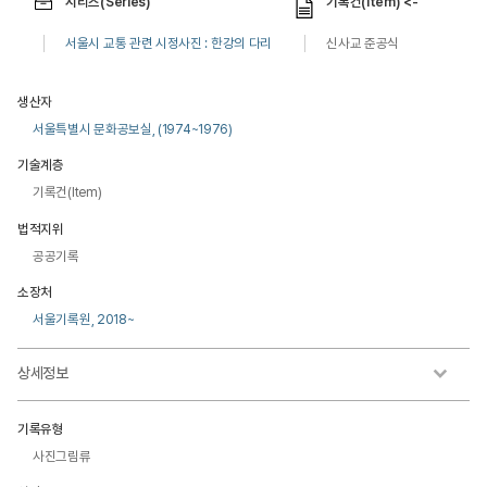
시리즈(Series)
기록건(Item) <-
서울시 교통 관련 시정사진 : 한강의 다리
신사교 준공식
생산자
서울특별시 문화공보실, (1974~1976)
기술계층
기록건(Item)
법적지위
공공기록
소장처
서울기록원, 2018~
상세정보
기록유형
사진그림류