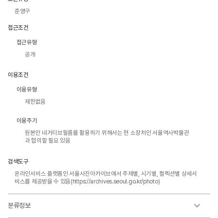
준영구
접근조건
접근유형
공개
이용조건
이용유형
제한없음
이용주기
원본인 네거티브필름를 활용하기 위해서는 현 소장처인 서울역사박물관
과 협의할 필요 있음
검색도구
온라인서비스 플랫폼인 서울사진아카이브에서 주제별, 시기별, 컬렉션별 상세서
비스를 제공받을 수 있음(https://archives.seoul.go.kr/photo)
분류정보