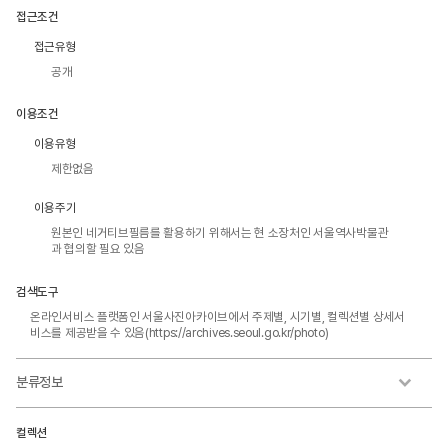
접근조건
접근유형
공개
이용조건
이용유형
제한없음
이용주기
원본인 네거티브필름를 활용하기 위해서는 현 소장처인 서울역사박물관
과 협의할 필요 있음
검색도구
온라인서비스 플랫폼인 서울사진아카이브에서 주제별, 시기별, 컬렉션별 상세서
비스를 제공받을 수 있음(https://archives.seoul.go.kr/photo)
분류정보
컬렉션