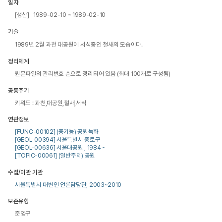
일자
[생산] 1989-02-10 ~ 1989-02-10
기술
1989년 2월 과천 대공원에 서식중인 철새의 모습이다.
정리체계
원문파일의 관리번호 순으로 정리되어 있음 (최대 100개로 구성됨)
공통주기
키워드 : 과천,대공원,철새,서식
연관정보
[FUNC-00102] (중기능) 공원녹화
[GEOL-00394] 서울특별시 종로구
[GEOL-00636] 서울대공원 , 1984 ~
[TOPIC-00061] (일반주제) 공원
수집/이관 기관
서울특별시 대변인 언론담당관, 2003~2010
보존유형
준영구