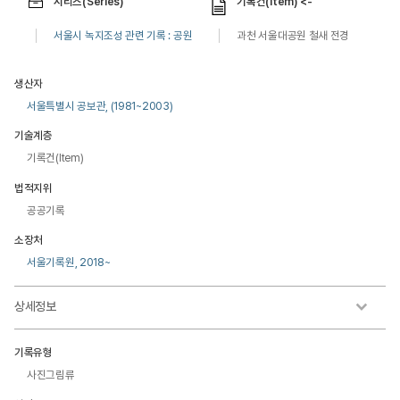
시리즈(Series)
기록건(Item) <-
서울시 녹지조성 관련 기록 : 공원
과천 서울대공원 철새 전경
생산자
서울특별시 공보관, (1981~2003)
기술계층
기록건(Item)
법적지위
공공기록
소장처
서울기록원, 2018~
상세정보
기록유형
사진그림류