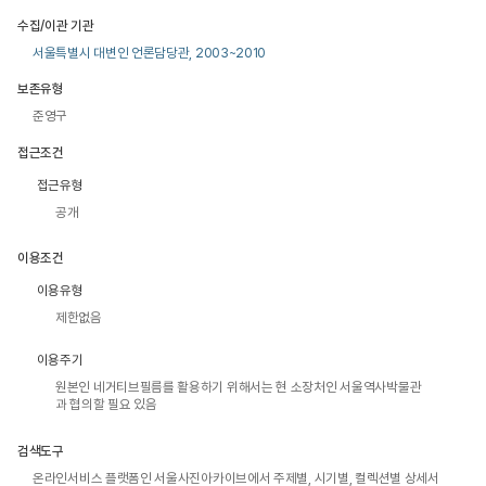
수집/이관 기관
서울특별시 대변인 언론담당관, 2003~2010
보존유형
준영구
접근조건
접근유형
공개
이용조건
이용유형
제한없음
이용주기
원본인 네거티브필름를 활용하기 위해서는 현 소장처인 서울역사박물관
과 협의할 필요 있음
검색도구
온라인서비스 플랫폼인 서울사진아카이브에서 주제별, 시기별, 컬렉션별 상세서