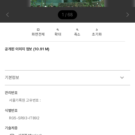
1 / 68
화면전체
확대
축소
초기화
공개된 이미지 정보 (10.91 M)
기본정보
관리번호
서울기록원 고유번호 :
식별번호
RG5-SR93-IT892
기술계층