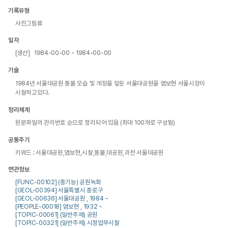
기록유형
사진그림류
일자
[생산] 1984-00-00 ~ 1984-00-00
기술
1984년 서울대공원 동물 모습 및 개장을 앞둔 서울대공원을 염보현 서울시장이 
시찰하고있다.
정리체계
원문파일의 관리번호 순으로 정리되어 있음 (최대 100개로 구성됨)
공통주기
키워드 : 서울대공원,염보현,시찰,동물,대공원,과천 서울대공원
연관정보
[FUNC-00102] (중기능) 공원녹화
[GEOL-00394] 서울특별시 종로구
[GEOL-00636] 서울대공원 , 1984 ~
[PEOPLE-00018] 염보현 , 1932 ~
[TOPIC-00061] (일반주제) 공원
[TOPIC-00321] (일반주제) 시정업무시찰