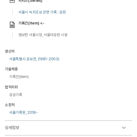
시리즈(Series)
서울시 녹지조성 관련 기록 : 공원
기록건(Item) <-
염보현 서울시장, 서울대공원 시찰
생산자
서울특별시 공보관, (1981~2003)
기술계층
기록건(Item)
법적지위
공공기록
소장처
서울기록원, 2018~
상세정보