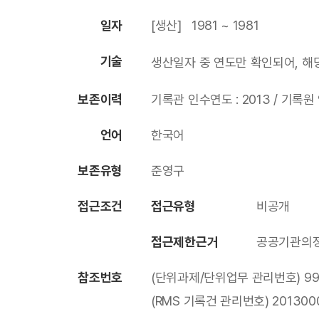
일자
[생산] 1981 ~ 1981
기술
생산일자 중 연도만 확인되어, 해당
보존이력
기록관 인수연도 : 2013 / 기록원 
언어
한국어
보존유형
준영구
접근조건
접근유형
비공개
접근제한근거
공공기관의정
참조번호
(단위과제/단위업무 관리번호) 99
(RMS 기록건 관리번호) 201300