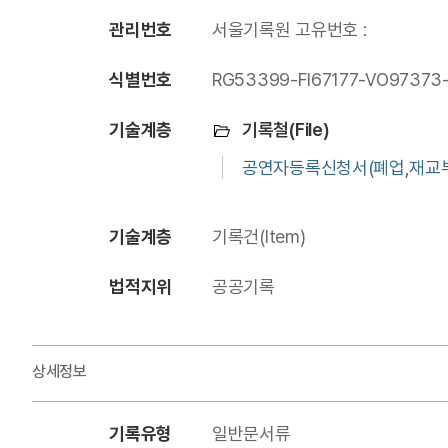
관리번호
서울기록원 고유번호 :
식별번호
RG53399-FI67177-VO97373
기술계층
기록철(File)
공연자등록신청서(폐업,재교부,
기술계층
기록건(Item)
법적지위
공공기록
상세정보
기록유형
일반문서류