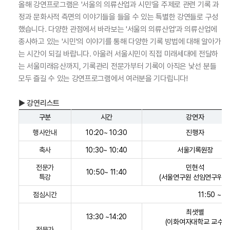
올해 강연프로그램은 '서울의 의류산업과 시민'을 주제로 관련 기록 과
정과 문화사적 측면의 이야기들을 들을 수 있는 특별한 강연들로 구성
했습니다. 다양한 관점에서 바라보는 '서울의 의류산업'과 의류산업에
종사하고 있는 '시민'의 이야기를 통해 다양한 기록 방법에 대해 알아가
는 시간이 되길 바랍니다. 아울러 서울시민이 직접 미래세대에 전달하
는 서울미래유산까지, 기록관리 전문가부터 기록이 아직은 낯선 분들
모두 즐길 수 있는 강연프로그램에서 여러분을 기다립니다!
▶ 강연리스트
구분
시간
강연자
행사안내
10:20~ 10:30
진행자
축사
10:30~ 10:40
서울기록원장
전문가
민현석
10:50~ 11:40
특강
(서울연구원 선임연구위원
점심시간
11:50 ~ 1
최샛별
13:30 ~14:20
(이화여자대학교 교수)
전문가