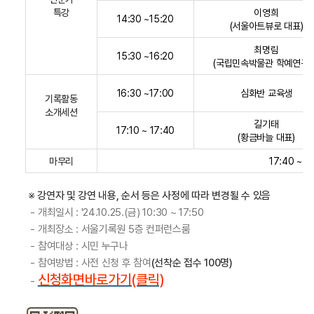
특강
이영희
14:30 ~15:20
(서울아트뷰로 대표)
최명림
15:30 ~16:20
(국립민속박물관 학예연구관
16:30 ~17:00
심화반 교육생
기록활동
소개세션
길기태
17:10 ~ 17:40
(황금바늘 대표)
마무리
17:40 ~ 1
※ 강연자 및 강연 내용, 순서 등은 사정에 따라 변경될 수 있음
- 개최일시 : '24.10.25.(금) 10:30 ~ 17:50
- 개최장소 : 서울기록원 5층 컨퍼런스룸
- 참여대상 : 시민 누구나
- 참여방법 : 사전 신청 후 참여
(선착순 접수 100명)
신청화면바로가기(클릭)
-