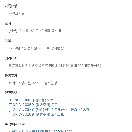
기록유형
사진그림류
일자
[생산] 1968-07-11 ~ 1968-07-11
기술
1968년 7월 청계천 고가도로 공사현장이다.
정리체계
원문파일의 관리번호 순으로 정리되어 있음 (최대 100개로 구성됨)
공통주기
키워드 : 청계천,고가도로,공사현장
연관정보
[FUNC-00085] (중기능) 도로
[TOPIC-00050] (일반주제) 도로
[TOPIC-00273] (사건) 청계천복개공사 , 1958 ~ 1978
[TOPIC-00289] (일반주제) 고가도로
수집/이관 기관
서울특별시 대변인 언론담당관, 2003~2010