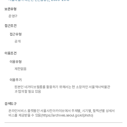
보존유형
준영구
접근조건
접근유형
공개
이용조건
이용유형
제한없음
이용주기
원본인 네거티브필름를 활용하기 위해서는 현 소장처인 서울역사박물관
과 협의할 필요 있음
검색도구
온라인서비스 플랫폼인 서울사진아카이브에서 주제별, 시기별, 컬렉션별 상세서
비스를 제공받을 수 있음(https://archives.seoul.go.kr/photo)