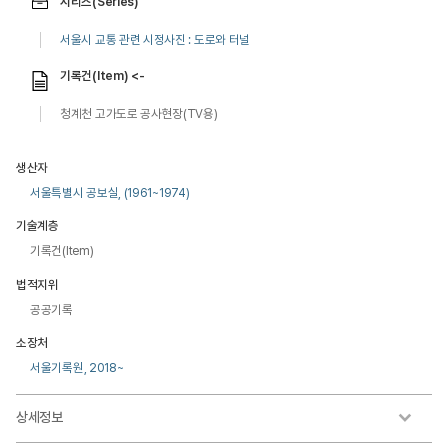
시리즈(Series)
서울시 교통 관련 시정사진 : 도로와 터널
기록건(Item) <-
청계천 고가도로 공사현장(TV용)
생산자
서울특별시 공보실, (1961~1974)
기술계층
기록건(Item)
법적지위
공공기록
소장처
서울기록원, 2018~
상세정보