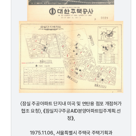
〈잠실 주공아파트 단지내 미곡 및 연탄용 점포 개점허가
협조 요청〉, 《잠실지구주공AID분양아파트입주계획.선
정》,
1975.11.06., 서울특별시 주택국 주택기획과