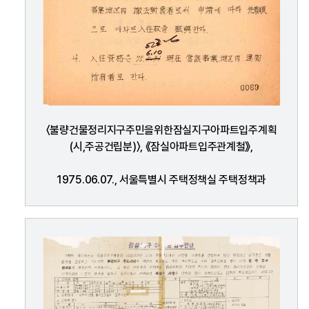
〈불량건물정리지구주민을위한잠실지구아파트입주계획
(시,주공건립분)〉, 《잠실아파트입주관계철》,
1975.06.07., 서울특별시 주택정책실 주택정책과