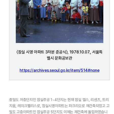
〈잠실 시영 아파트 3차분 준공식〉, 1978.10.07., 서울특
별시 문화공보관
https://archives.seoul.go.kr/item/514#none
중밀도 저층단지인 잠실주공 1~4단지는 현재 잠실 엘스, 리센츠, 트리
지움, 레이크팰리스로, 잠실시영아파트는 파크리오로 재건축되었고 고
밀도 고층아파트인 잠실주공 5단지도 이제는 재건축에 돌입하였습니