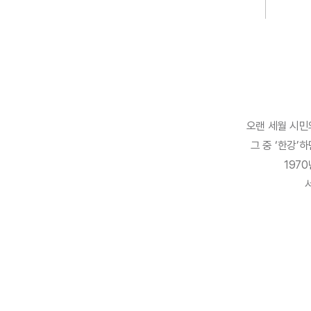
오랜 세월 시민
그 중 ‘한강’
197