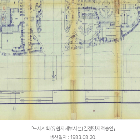
「도시계획(유원지세부시설)결정및지적승인」
생산일자 : 1983.08.30.