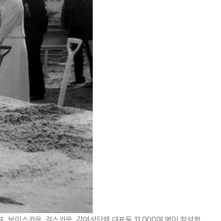
표, 보이스카웃, 걸스카웃, 각여성단체 대표등 11,000여 명이 참석한