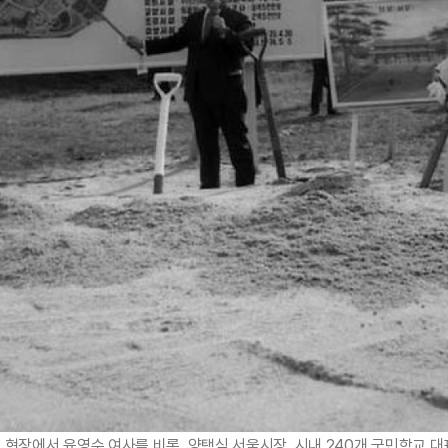
클럽 현장에서 육영수 여사를 비롯, 양택식 서울시장, 시내 240개 국민학교 대