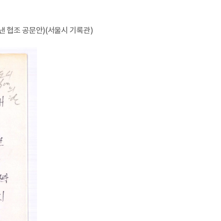
보낸 협조 공문안)(서울시 기록관)