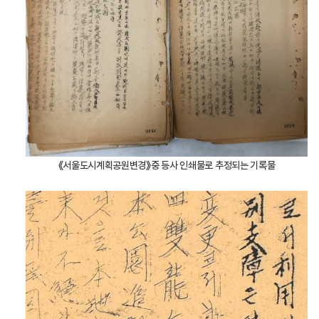
《서울도시계획공원변경》중 등사 인쇄물로 추정되는 기록물