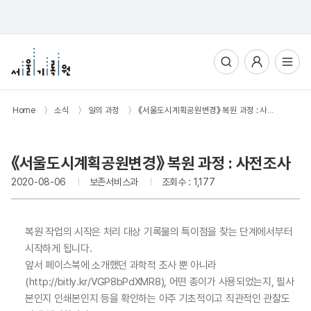
통합검색
사용자메뉴
전체메뉴열기
Home
〉
소식
〉
일의 과정
〉
《서울도시계획공원변경》 복원 과정 : 사전조사
《서울도시계획공원변경》 복원 과정 : 사전조사
2020-08-06
보존서비스과
조회수 : 1,177
복원 작업의 시작은 처리 대상 기록물의 특이점을 찾는 단계에서부터
시작하게 됩니다.
앞서 페이스북에 소개했던 과학적 조사 뿐 아니라
(http://bitly.kr/VGP8bPdXMR8), 어떤 종이가 사용되었는지, 필사
본인지 인쇄본인지 등을 확인하는 아주 기초적이고 직관적인 관찰도